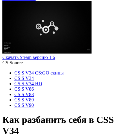
Скачать Steam версию 1.6
СS:Source
СS:S V34 СS:GO скины
CS:S V34
CS:S V34 HD
CS:S V86
CS:S V88
CS:S V89
CS:S V90
Как разбанить себя в CSS
V34