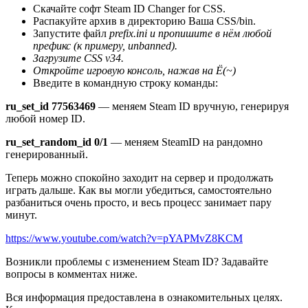
Скачайте софт Steam ID Changer for CSS.
Распакуйте архив в директорию Ваша CSS/bin.
Запустите файл
prefix.ini и пропишите в нём любой
префикс (к примеру, unbanned).
Загрузите CSS v34.
Откройте игровую консоль, нажав на
Ё(~)
Введите в командную строку команды:
ru_set_id 77563469
— меняем Steam ID вручную, генерируя
любой номер ID.
ru_set_random_id 0/1
— меняем SteamID на рандомно
генерированный.
Теперь можно спокойно заходит на сервер и продолжать
играть дальше. Как вы могли убедиться, самостоятельно
разбаниться очень просто, и весь процесс занимает пару
минут.
https://www.youtube.com/watch?v=pYAPMvZ8KCM
Возникли проблемы с изменением Steam ID? Задавайте
вопросы в комментах ниже.
Вся информация предоставлена в ознакомительных целях.