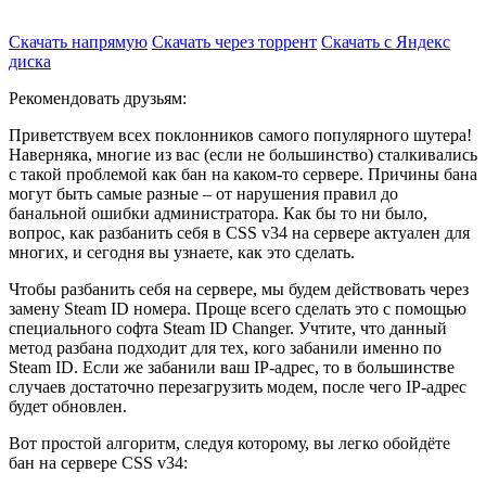
Скачать напрямую
Скачать через торрент
Скачать с Яндекс
диска
Рекомендовать друзьям:
Приветствуем всех поклонников самого популярного шутера!
Наверняка, многие из вас (если не большинство) сталкивались
с такой проблемой как бан на каком-то сервере. Причины бана
могут быть самые разные – от нарушения правил до
банальной ошибки администратора. Как бы то ни было,
вопрос, как разбанить себя в CSS v34 на сервере актуален для
многих, и сегодня вы узнаете, как это сделать.
Чтобы разбанить себя на сервере, мы будем действовать через
замену Steam ID номера. Проще всего сделать это с помощью
специального софта Steam ID Changer. Учтите, что данный
метод разбана подходит для тех, кого забанили именно по
Steam ID. Если же забанили ваш IP-адрес, то в большинстве
случаев достаточно перезагрузить модем, после чего IP-адрес
будет обновлен.
Вот простой алгоритм, следуя которому, вы легко обойдёте
бан на сервере CSS v34: