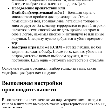
быстрее выбраться из клеток и поднять бунт.
Преодоление препятствий или
DeathRun(смертельный забег)
– большая карта, с
множеством проблем для прохождения. Это и
ломающийся пол, горящая лава, летающие топоры и
многое другое. За команду террористов играет 1 игрок и
пытается всеми способами не дать пройти контрам к
себе в логов, нажимая кнопки и активируя те или иные
ловушки. Спецназу нужно добраться и убить вредного
тера.
Быстрая игра или же КСДМ
– тот же паблик, но без
задания заложить бомбу. После того, как вас убьют, вы
возрождаетесь с новым выбором оружия, и так
постоянно. Цель одна – отточить мастерство в стрельбе.
Основные моды я расписал, выбор только за вами, какая
модификация будет вам по душе.
Выполняем настройки
производительности
В соответствии с техническими параметрами компьютера и
канала в интернет выбираем такие характеристики как
RATE,