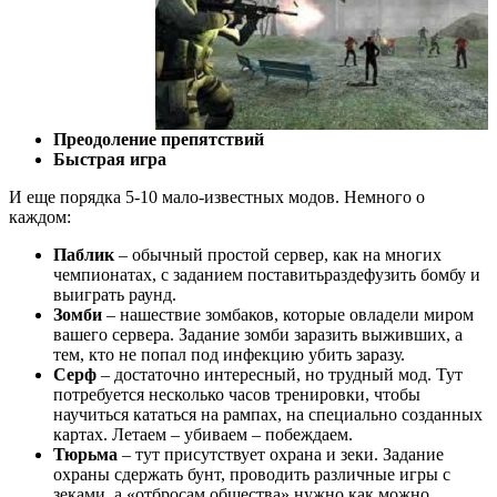
Преодоление препятствий
Быстрая игра
И еще порядка 5-10 мало-известных модов. Немного о
каждом:
Паблик
– обычный простой сервер, как на многих
чемпионатах, с заданием поставитьраздефузить бомбу и
выиграть раунд.
Зомби
– нашествие зомбаков, которые овладели миром
вашего сервера. Задание зомби заразить выживших, а
тем, кто не попал под инфекцию убить заразу.
Серф
– достаточно интересный, но трудный мод. Тут
потребуется несколько часов тренировки, чтобы
научиться кататься на рампах, на специально созданных
картах. Летаем – убиваем – побеждаем.
Тюрьма
– тут присутствует охрана и зеки. Задание
охраны сдержать бунт, проводить различные игры с
зеками, а «отбросам общества» нужно как можно