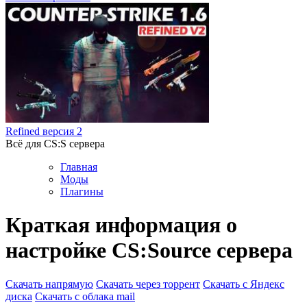
Refined версия 2
Всё для CS:S сервера
Главная
Моды
Плагины
Краткая информация о
настройке CS:Source сервера
Скачать напрямую
Скачать через торрент
Скачать с Яндекс
диска
Скачать с облака mail