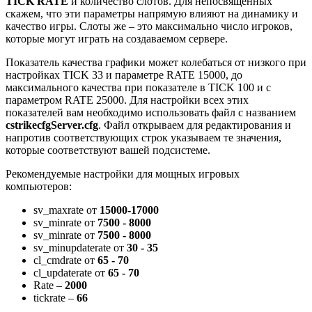
TICK RATE
и количество слотов. Для непосвященных
скажем, что эти параметры напрямую влияют на динамику и
качество игры. Слоты же – это максимально число игроков,
которые могут играть на создаваемом сервере.
Показатель качества графики может колебаться от низкого при
настройках TICK 33 и параметре RATE 15000, до
максимального качества при показателе в TICK 100 и с
параметром RATE 25000. Для настройки всех этих
показателей вам необходимо использовать файл с названием
cstrikecfgServer.cfg
. Файл открываем для редактирования и
напротив соответствующих строк указываем те значения,
которые соответствуют вашей подсистеме.
Рекомендуемые настройки для мощных игровых
компьютеров:
sv_maxrate от
15000-17000
sv_minrate от
7500 - 8000
sv_minrate от
7500 - 8000
sv_minupdaterate от
30 - 35
cl_cmdrate от
65 - 70
cl_updaterate от
65 - 70
Rate –
2000
tickrate –
66