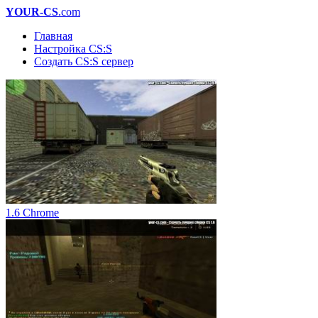
YOUR-CS
.com
Главная
Настройка CS:S
Создать CS:S сервер
1.6 Chrome