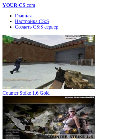
YOUR-CS
.com
Главная
Настройка CS:S
Создать CS:S сервер
Counter Strike 1.6 Gold