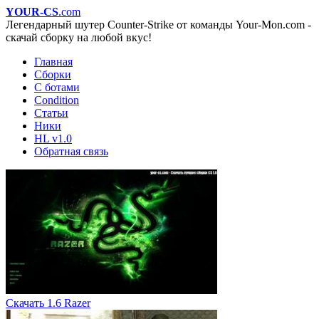
YOUR-CS
.com
Легендарный шутер Counter-Strike от команды Your-Mon.com -
скачай сборку на любой вкус!
Главная
Сборки
С ботами
Condition
Статьи
Ники
HL v1.0
Обратная связь
Скачать 1.6 Razer