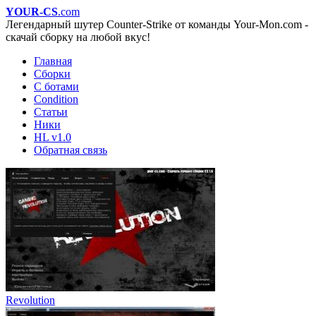
YOUR-CS
.com
Легендарный шутер Counter-Strike от команды Your-Mon.com -
скачай сборку на любой вкус!
Главная
Сборки
С ботами
Condition
Статьи
Ники
HL v1.0
Обратная связь
Revolution