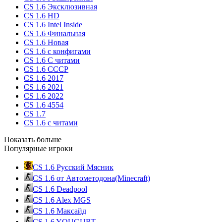
CS 1.6 Эксклюзивная
CS 1.6 HD
CS 1.6 Intel Inside
CS 1.6 Финальная
CS 1.6 Новая
CS 1.6 с конфигами
CS 1.6 С читами
CS 1.6 CCCP
CS 1.6 2017
CS 1.6 2021
CS 1.6 2022
CS 1.6 4554
CS 1.7
CS 1.6 с читами
Показать больше
Популярные игроки
CS 1.6 Русский Мясник
CS 1.6 от Автометодона(Minecraft)
CS 1.6 Deadpool
CS 1.6 Alex MGS
CS 1.6 Максайд
CS 1.6 YOUGURT