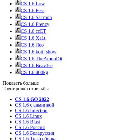
CS 1.6 Low
CS 1.6 Fess
CS 1.6 Sa1mon
CS 1.6 Frenzy
CS 1.6 ccET
CS 1.6 Xa1t
CS 1.6 Лео
CS 1.6 kott! show
CS 1.6 TheAmonDit
CS 1.6 Beav1se
CS 1.6 400kg
Показать больше
Тренировка стрельбы
CS 1.6 GO 2022
CS 1.6 с админкой
CS 1.6 Infection
CS 1.6 Linux
CS 1.6 Blast
CS 1.6 Россия
CS 1.6 Беларуссия
CS 1.6 Trash сборка