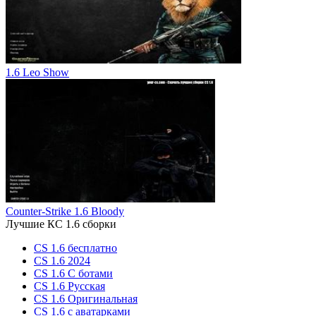
1.6 Leo Show
Counter-Strike 1.6 Bloody
Лучшие КС 1.6 сборки
CS 1.6 бесплатно
CS 1.6 2024
CS 1.6 С ботами
CS 1.6 Русская
CS 1.6 Оригинальная
CS 1.6 c аватарками