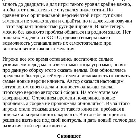
вплоть до двадцати, а для игры такого уровня крайне важно,
чтобы этот показатель не опускался ниже сотни. По
сравнению с оригинальной версией этой игры тут были
заменены не только звуки и спрайты, но и даже язык озвучки
– этот вариант полностью русифицирован. В чате теперь
можно без каких-то проблем общаться на родном языке. Нет
никаких моделей из КС ГО, однако геймеры имеют
возможность устанавливать их самостоятельно при
возникновении такового желания.
Игроки все это время оставались достаточно сильно
уязвимыми перед мало известными тогда угрозами, но вот
про данную сборку этого сказать нельзя. Она обновлялась
предельно быстро, а геймеры имели возможность скачивать
самые новые версии клиента. Автор оказался настоящим
энтузиастом своего дела и попросту однажды сделал
итоговую версию авторской сборки. На этом этапе все
завершилось. С течением времени появлялись новые
проблемы, а сборка не продолжала обновляться. Из-за этого
игроки стали отказываться от такого клиента, пребывая в
поисках альтернативного варианта. В итоге было принято
решение взять все под свой контроль, и дать новый толчок для
развития этой версии клиента.
Скриншот