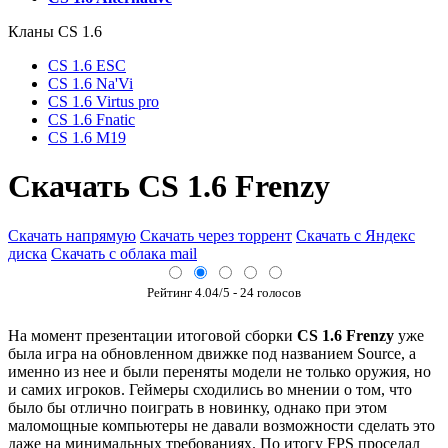
Кланы СS 1.6
CS 1.6 ESC
CS 1.6 Na'Vi
CS 1.6 Virtus pro
CS 1.6 Fnatic
CS 1.6 M19
Cкачать CS 1.6 Frenzy
Скачать напрямую
Скачать через торрент
Скачать с Яндекс
диска
Скачать с облака mail
Рейтинг
4.04
/5 -
24
голосов
На момент презентации итоговой сборки
CS 1.6 Frenzy
уже
была игра на обновленном движке под названием Source, а
именно из нее и были переняты модели не только оружия, но
и самих игроков. Геймеры сходились во мнении о том, что
было бы отлично поиграть в новинку, однако при этом
маломощные компьютеры не давали возможности сделать это
даже на минимальных требованиях. По итогу FPS проседал