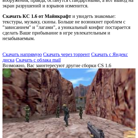
вооружения, правда, останутся стандартными, а вот вывод на
экран разрушений и взрывов изменится.
Скачать КС 1.6 от Майнкрафт
и увидеть знакомые:
текстуры, музыку, cкины. Больше не возникнет проблем с
"зависанием" и "лагами", а уникальный конфиг постарается
сделать Ваше прибывание в игре увлекательным и
незабываемым.
Скачать напрямую
Скачать через торрент
Скачать с Яндекс
диска
Скачать с облака mail
Возможно, Вас заинтересуют другие сборки CS 1.6