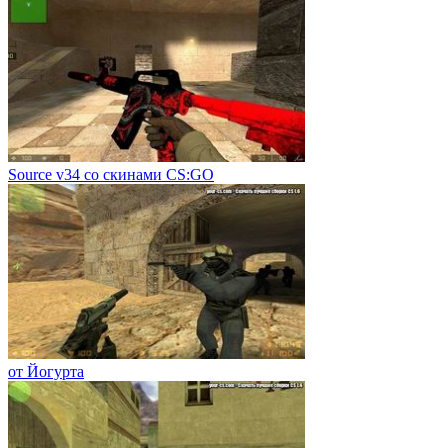
Source v34 со скинами CS:GO
от Йогурта