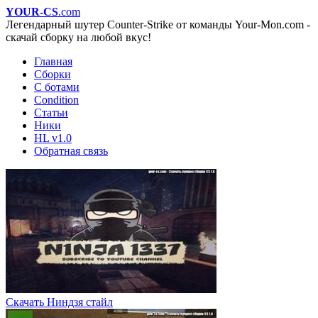
YOUR-CS
.com
Легендарный шутер Counter-Strike от команды Your-Mon.com -
скачай сборку на любой вкус!
Главная
Сборки
С ботами
Condition
Статьи
Ники
HL v1.0
Обратная связь
Скачать Ниндзя стайл