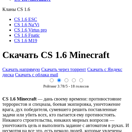
Кланы СS 1.6
CS 1.6 ESC
CS 1.6 Na'Vi
CS 1.6 Virtus pro
CS 1.6 Fnatic
CS 1.6 M19
Скачать CS 1.6 Minecraft
Скачать напрямую
Скачать через торрент
Скачать с Яндекс
диска
Скачать с облака mail
Рейтинг
3.78
/5 -
18
голосов
CS 1.6 Minecraft
— дань своему времени: противостояние
террористов и спецназа, боевая экипировка, уничтожение
врага, дух победителя, сумевшего решить поставленные
задачи или убить всех, кто пытается ему противостоять.
Никакого строительства, никаких мирных вопросов —
уничтожить цель и выполнить задание с автоматом в руках. И
несмотря на все это, есть немало людей, которые увлечены