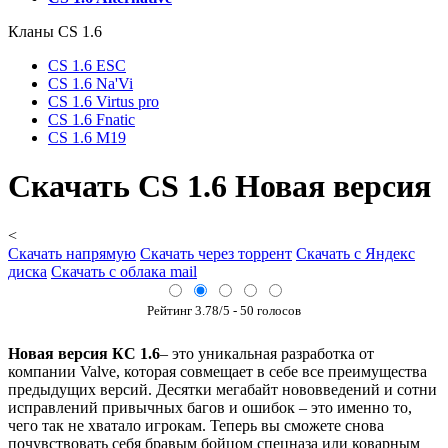
Кланы СS 1.6
CS 1.6 ESC
CS 1.6 Na'Vi
CS 1.6 Virtus pro
CS 1.6 Fnatic
CS 1.6 M19
Cкачать CS 1.6 Новая версия
<
Скачать напрямую
Скачать через торрент
Скачать с Яндекс
диска
Скачать с облака mail
Рейтинг
3.78
/5 -
50
голосов
Новая версия КС 1.6
– это уникальная разработка от
компании Valve, которая совмещает в себе все преимущества
предыдущих версий. Десятки мегабайт нововведений и сотни
исправлений привычных багов и ошибок – это именно то,
чего так не хватало игрокам. Теперь вы сможете снова
почувствовать себя бравым бойцом спецназа или коварным