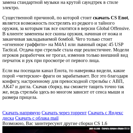
замена стандартной музыки на крутой саундтрек в стиле
электро.
Существенной причиной, по которой стоит
скачать CS Enot
,
является возможность пострелять из редкого и тайного
оружия, за которым так все охотятся в версии Global Offensive.
В клиенте заменены все скины оружия, начиная от ножа и
заканчивая закладываемой бомбой. Чего только стоит
«огненное граффити» на M4A1 или львиный окрас 45 USP
Tactical. Отдача при стрельбе стала еще реалистичнее. Модели
игроков разработчик не трогал, изменив только внешний вид
перчаток и рук при просмотре от первого лица.
Если вы посещали канал Енота, то наверняка видели, какие
порой «читерские» фраги он зарабатывает. Все это благодаря
конфигу, настроенному для превосходной стрельбы с АВП,
АК47 и дигла. Скачав сборку, вы сможете тащить точно так
же, ведь стрельба здесь во многом зависит от сенса мыши и
размера прицела.
Скачать напрямую
Скачать через торрент
Скачать с Яндекс
диска
Скачать с облака mail
Возможно, Вас заинтересуют другие сборки CS 1.6