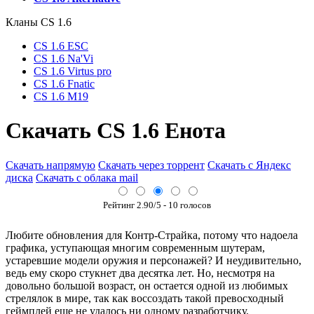
Кланы СS 1.6
CS 1.6 ESC
CS 1.6 Na'Vi
CS 1.6 Virtus pro
CS 1.6 Fnatic
CS 1.6 M19
Cкачать CS 1.6 Енота
Скачать напрямую
Скачать через торрент
Скачать с Яндекс
диска
Скачать с облака mail
Рейтинг
2.90
/5 -
10
голосов
Любите обновления для Контр-Страйка, потому что надоела
графика, уступающая многим современным шутерам,
устаревшие модели оружия и персонажей? И неудивительно,
ведь ему скоро стукнет два десятка лет. Но, несмотря на
довольно большой возраст, он остается одной из любимых
стрелялок в мире, так как воссоздать такой превосходный
геймплей еще не удалось ни одному разработчику.