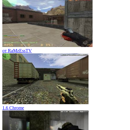
от RaMzEssTV
1.6 Chrome