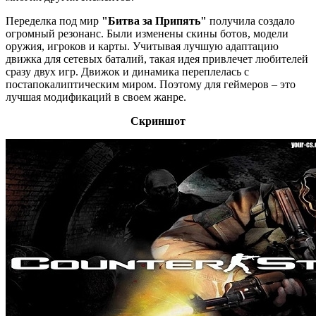
Переделка под мир
"Битва за Припять"
получила cоздало
огромный резонанс. Были изменены скины ботов, модели
оружия, игроков и карты. Учитывая лучшую адаптацию
движка для сетевых баталий, такая идея привлечет любителей
сразу двух игр. Движок и динамика переплелась с
постапокалиптическим миром. Поэтому для геймеров – это
лучшая модификаций в своем жанре.
Скриншот