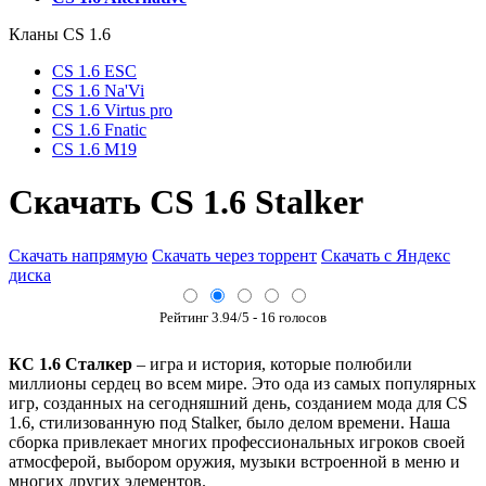
Кланы СS 1.6
CS 1.6 ESC
CS 1.6 Na'Vi
CS 1.6 Virtus pro
CS 1.6 Fnatic
CS 1.6 M19
Скачать CS 1.6 Stalker
Скачать напрямую
Скачать через торрент
Скачать с Яндекс
диска
Рейтинг
3.94
/5 -
16
голосов
КС 1.6 Сталкер
– игра и история, которые полюбили
миллионы сердец во всем мире. Это ода из самых популярных
игр, созданных на сегодняшний день, созданием мода для CS
1.6, стилизованную под Stalker, было делом времени. Наша
сборка привлекает многих профессиональных игроков своей
атмосферой, выбором оружия, музыки встроенной в меню и
многих других элементов.