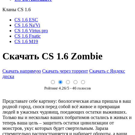
Кланы СS 1.6
CS 1.6 ESC
CS 1.6 Na'Vi
CS 1.6 Virtus pro
CS 1.6 Fnatic
CS 1.6 M19
Скачать CS 1.6 Zombie
Скачать напрямую
Скачать через торрент
Скачать с Яндекс
диска
Рейтинг
4.26
/5 -
46
голосов
Представьте себе картину: биологическая атака пришла в ваш
родной город, снося перед собой всё живое и превращая
людей в ужасных чудовищ, поедающих остатки выживших.
Только вы и несколько ваших побратимов остались в живых и
теперь ваша цель – защитить остатки цивилизации от
монстров, укус которых будет смертельным. Зараза
стремительно распространяется и набирает обороты, а ваши