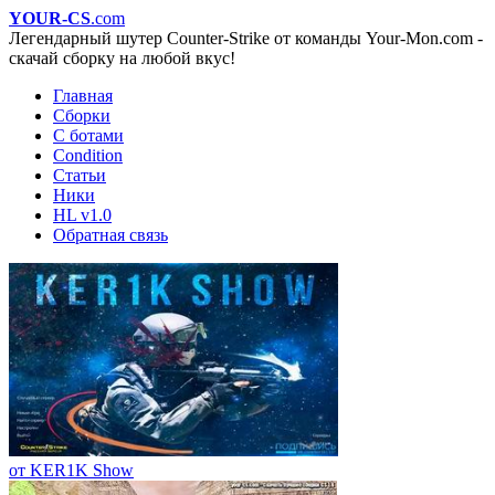
YOUR-CS
.com
Легендарный шутер Counter-Strike от команды Your-Mon.com -
скачай сборку на любой вкус!
Главная
Сборки
С ботами
Condition
Статьи
Ники
HL v1.0
Обратная связь
от KER1K Show