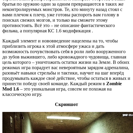
братья по оружию один за одним превращаются в таких же
неконтролируемых монстров. Те, кто минуту назад стоял с
вами плечом к плечу, уже готовы распороть вам голову в
поисках свежих мозгов, и только вы сможете этому
противостоять. Всё это – не описание фантастического
фильма, а популярная КС 1.6 модификация .
Каждый элемент и нововведение нацелены на то, чтобы
приблизить игрока к этой атмосфере ужаса и дать
возможность почувствовать себя в роли либо вооруженного
до зубов выжившего, либо кровожадного чудовища, главная
цель которого – уничтожить остатки жизни на Земле. В обоих
режимах игра порадует вас невероятным зарядом адреналина,
разовьёт навыки стрельбы и тактики, научит на шаг вперёд
продумывать каждое своё действие, чтобы остаться в живых и
принести победу своей команде. Каждый режим в
Zombie
Mod 1.6
– это уникальная игра, совсем не похожая на
классическую игру.
Скриншот