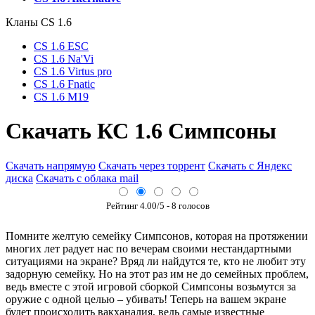
Кланы СS 1.6
CS 1.6 ESC
CS 1.6 Na'Vi
CS 1.6 Virtus pro
CS 1.6 Fnatic
CS 1.6 M19
Cкачать КС 1.6 Симпсоны
Скачать напрямую
Скачать через торрент
Скачать с Яндекс
диска
Скачать с облака mail
Рейтинг
4.00
/5 -
8
голосов
Помните желтую семейку Симпсонов, которая на протяжении
многих лет радует нас по вечерам своими нестандартными
ситуациями на экране? Вряд ли найдутся те, кто не любит эту
задорную семейку. Но на этот раз им не до семейных проблем,
ведь вместе с этой игровой сборкой Симпсоны возьмутся за
оружие с одной целью – убивать! Теперь на вашем экране
будет происходить вакханалия, ведь самые известные