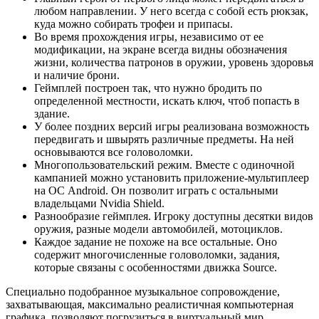
любом направлении. У него всегда с собой есть рюкзак,
куда можно собирать трофеи и припасы.
Во время прохождения игры, независимо от ее
модификации, на экране всегда видны обозначения
жизни, количества патронов в оружии, уровень здоровья
и наличие брони.
Геймплей построен так, что нужно бродить по
определенной местности, искать ключ, чтоб попасть в
здание.
У более поздних версий игры реализована возможность
передвигать и швырять различные предметы. На ней
основываются все головоломки.
Многопользовательский режим. Вместе с одиночной
кампанией можно установить приложение-мультиплеер
на ОС Android. Он позволит играть с остальными
владельцами Nvidia Shield.
Разнообразие геймплея. Игроку доступны десятки видов
оружия, разные модели автомобилей, мотоциклов.
Каждое задание не похоже на все остальные. Оно
содержит многочисленные головоломки, задания,
которые связаны с особенностями движка Source.
Специально подобранное музыкальное сопровождение,
захватывающая, максимально реалистичная компьютерная
графика, позволяют погрузиться в виртуальный мир,