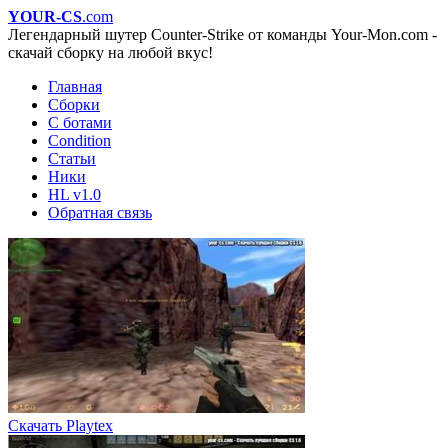
YOUR-CS
.com
Легендарный шутер Counter-Strike от команды Your-Mon.com -
скачай сборку на любой вкус!
Главная
Сборки
С ботами
Condition
Статьи
Ники
HL v1.0
Обратная связь
Скачать Playtex