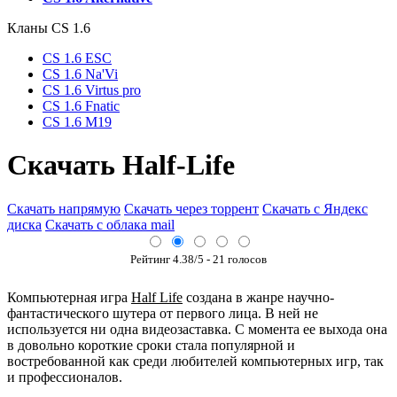
Кланы СS 1.6
CS 1.6 ESC
CS 1.6 Na'Vi
CS 1.6 Virtus pro
CS 1.6 Fnatic
CS 1.6 M19
Скачать Half-Life
Скачать напрямую
Скачать через торрент
Скачать с Яндекс
диска
Скачать с облака mail
Рейтинг
4.38
/5 -
21
голосов
Компьютерная игра
Half Life
создана в жанре научно-
фантастического шутера от первого лица. В ней не
используется ни одна видеозаставка. С момента ее выхода она
в довольно короткие сроки стала популярной и
востребованной как среди любителей компьютерных игр, так
и профессионалов.