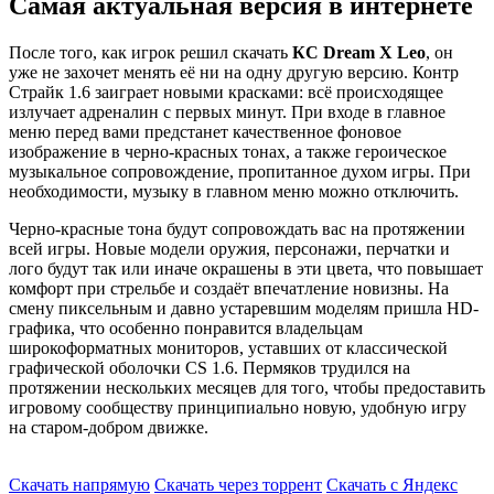
Самая актуальная версия в интернете
После того, как игрок решил скачать
КС Dream X Leo
, он
уже не захочет менять её ни на одну другую версию. Контр
Страйк 1.6 заиграет новыми красками: всё происходящее
излучает адреналин с первых минут. При входе в главное
меню перед вами предстанет качественное фоновое
изображение в черно-красных тонах, а также героическое
музыкальное сопровождение, пропитанное духом игры. При
необходимости, музыку в главном меню можно отключить.
Черно-красные тона будут сопровождать вас на протяжении
всей игры. Новые модели оружия, персонажи, перчатки и
лого будут так или иначе окрашены в эти цвета, что повышает
комфорт при стрельбе и создаёт впечатление новизны. На
смену пиксельным и давно устаревшим моделям пришла HD-
графика, что особенно понравится владельцам
широкоформатных мониторов, уставших от классической
графической оболочки CS 1.6. Пермяков трудился на
протяжении нескольких месяцев для того, чтобы предоставить
игровому сообществу принципиально новую, удобную игру
на старом-добром движке.
Скачать напрямую
Скачать через торрент
Скачать с Яндекс