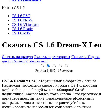
Кланы СS 1.6
CS 1.6 ESC
CS 1.6 Na'Vi
CS 1.6 Virtus pro
CS 1.6 Fnatic
CS 1.6 M19
Cкачать CS 1.6 Dream-X Leo
Скачать напрямую
Скачать через торрент
Скачать с Яндекс
диска
Скачать с облака mail
Рейтинг
3.88
/5 -
17
голосов
CS 1.6 Dream x Leo
– это уникальная сборка от Леонида
Пермякова, профессионального игрока в CS 1.6, который
ведёт собственный ютуб-канал с обширной базой
подписчиков. Каждое видео этого игрока – это красочное и
драйвовое представление, переполненное эффектными
выстрелами, многочисленными сериями убийств,
доминированием над командой соперника и другими