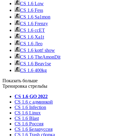
CS 1.6 Low
CS 1.6 Fess
CS 1.6 Sa1mon
CS 1.6 Frenzy
CS 1.6 ccET
CS 1.6 Xa1t
CS 1.6 Лео
CS 1.6 kott! show
CS 1.6 TheAmonDit
CS 1.6 Beav1se
CS 1.6 400kg
Показать больше
Тренировка стрельбы
CS 1.6 GO 2022
CS 1.6 с админкой
CS 1.6 Infection
CS 1.6 Linux
CS 1.6 Blast
CS 1.6 Россия
CS 1.6 Беларуссия
CS 1.6 Trash сборка