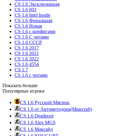
CS 1.6 Эксклюзивная
CS 1.6 HD
CS 1.6 Intel Inside
CS 1.6 Финальная
CS 1.6 Новая
CS 1.6 с конфигами
CS 1.6 С читами
CS 1.6 CCCP
CS 1.6 2017
CS 1.6 2021
CS 1.6 2022
CS 1.6 4554
CS 1.7
CS 1.6 с читами
Показать больше
Популярные игроки
CS 1.6 Русский Мясник
CS 1.6 от Автометодона(Minecraft)
CS 1.6 Deadpool
CS 1.6 Alex MGS
CS 1.6 Максайд
CS 1.6 YOUGURT