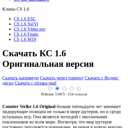
Кланы СS 1.6
CS 1.6 ESC
CS 1.6 Na'Vi
CS 1.6 Virtus pro
CS 1.6 Fnatic
CS 1.6 M19
Cкачать КС 1.6
Оригинальная версия
Скачать напрямую
Скачать через торрент
Скачать с Яндекс
диска
Скачать с облака mail
Рейтинг
3.69
/5 -
154
голосов
Counter Strike 1.6 Original
больше пятнадцати лет занимает
лидирующие позиции не только в мире шутеров, но и среди
остальных игр. Она является легендой с миллионами
поклонников во всем мире. Несмотря, что мир шутеров
постоянно заполняется новинками, включая и новую версию