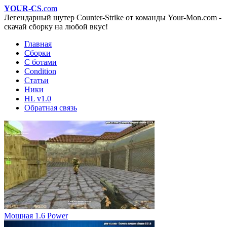
YOUR-CS
.com
Легендарный шутер Counter-Strike от команды Your-Mon.com -
скачай сборку на любой вкус!
Главная
Сборки
С ботами
Condition
Статьи
Ники
HL v1.0
Обратная связь
Мощная 1.6 Power