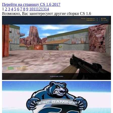
Перейти на страницу CS 1.6 2017
1
2
3
4
5
6
7
8
9
10
11
12
13
14
Возможно, Вас заинтересуют другие сборки CS 1.6