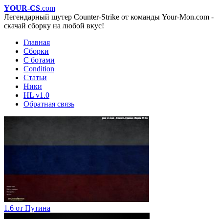
YOUR-CS
.com
Легендарный шутер Counter-Strike от команды Your-Mon.com -
скачай сборку на любой вкус!
Главная
Сборки
С ботами
Condition
Статьи
Ники
HL v1.0
Обратная связь
1.6 от Путина