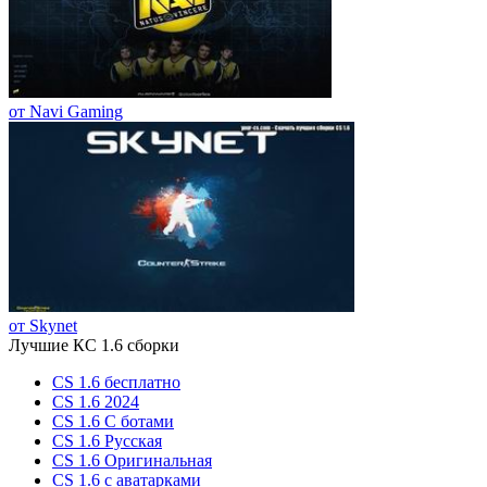
от Navi Gaming
от Skynet
Лучшие КС 1.6 сборки
CS 1.6 бесплатно
CS 1.6 2024
CS 1.6 С ботами
CS 1.6 Русская
CS 1.6 Оригинальная
CS 1.6 c аватарками