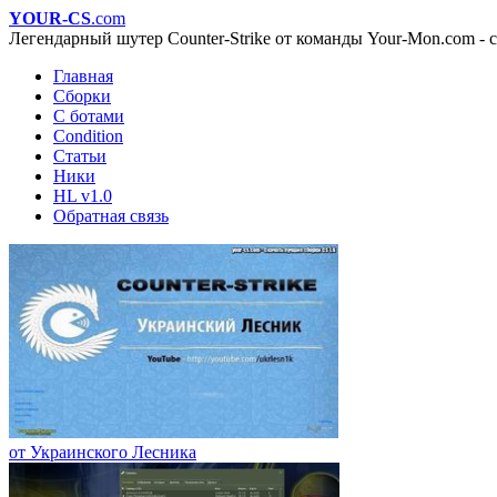
YOUR-CS
.com
Легендарный шутер Counter-Strike от команды Your-Mon.com - с
Главная
Сборки
С ботами
Condition
Статьи
Ники
HL v1.0
Обратная связь
от Украинского Лесника