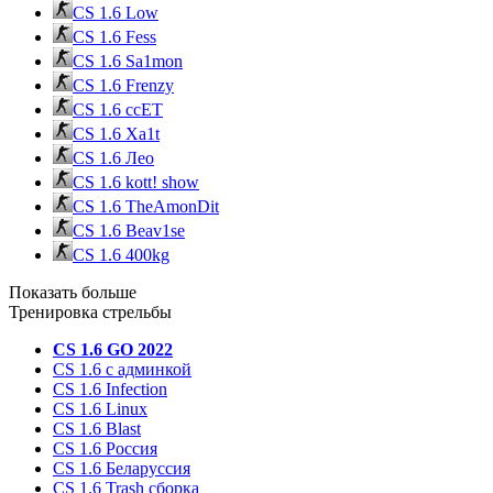
CS 1.6 Low
CS 1.6 Fess
CS 1.6 Sa1mon
CS 1.6 Frenzy
CS 1.6 ccET
CS 1.6 Xa1t
CS 1.6 Лео
CS 1.6 kott! show
CS 1.6 TheAmonDit
CS 1.6 Beav1se
CS 1.6 400kg
Показать больше
Тренировка стрельбы
CS 1.6 GO 2022
CS 1.6 с админкой
CS 1.6 Infection
CS 1.6 Linux
CS 1.6 Blast
CS 1.6 Россия
CS 1.6 Беларуссия
CS 1.6 Trash сборка