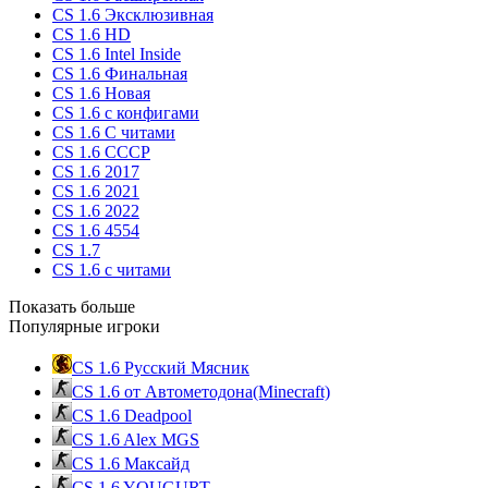
CS 1.6 Эксклюзивная
CS 1.6 HD
CS 1.6 Intel Inside
CS 1.6 Финальная
CS 1.6 Новая
CS 1.6 с конфигами
CS 1.6 С читами
CS 1.6 CCCP
CS 1.6 2017
CS 1.6 2021
CS 1.6 2022
CS 1.6 4554
CS 1.7
CS 1.6 с читами
Показать больше
Популярные игроки
CS 1.6 Русский Мясник
CS 1.6 от Автометодона(Minecraft)
CS 1.6 Deadpool
CS 1.6 Alex MGS
CS 1.6 Максайд
CS 1.6 YOUGURT