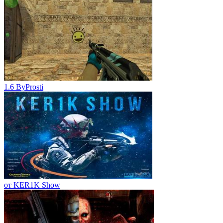
1.6 ByProsti
от KER1K Show