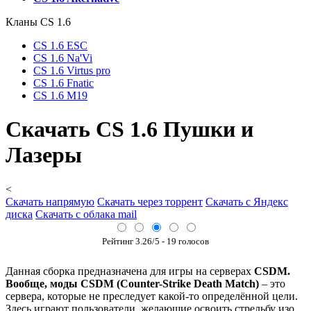
Кланы СS 1.6
CS 1.6 ESC
CS 1.6 Na'Vi
CS 1.6 Virtus pro
CS 1.6 Fnatic
CS 1.6 M19
Cкачать CS 1.6 Пушки и
Лазеры
<
Скачать напрямую
Скачать через торрент
Скачать с Яндекс
диска
Скачать с облака mail
Рейтинг
3.26
/5 -
19
голосов
Данная сборка предназначена для игры на серверах
CSDM.
Вообще, моды CSDM (Counter-Strike Death Match)
– это
сервера, которые не преследует какой-то определённой цели.
Здесь играют пользователи, желающие освоить стрельбу изо