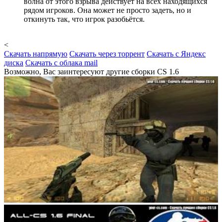
волна от этого взрыва действует на всех находящихся
рядом игроков. Она может не просто задеть, но и
откинуть так, что игрок разобьётся.
<
Скачать напрямую
Скачать через торрент
Скачать с Яндекс
диска
Скачать с облака mail
Возможно, Вас заинтересуют другие сборки CS 1.6