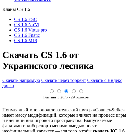
Кланы СS 1.6
CS 1.6 ESC
CS 1.6 Na'Vi
CS 1.6 Virtus pro
CS 1.6 Fnatic
CS 1.6 M19
Скачать CS 1.6 от
Украинского лесника
Скачать напрямую
Скачать через торрент
Скачать с Яндекс
диска
Рейтинг
3.28
/5 -
29
голосов
Популярный многопользовательский шутер «Counter-Strike»
имеет массу модификаций, которые влияют на процесс игры
и внешний вид игрового пространства. Выпускаемые
фанатами и киберспортсменами «моды» носят
неофициальный характер —для того, чтобы
скачать КС 1.6