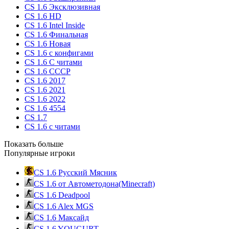
CS 1.6 Эксклюзивная
CS 1.6 HD
CS 1.6 Intel Inside
CS 1.6 Финальная
CS 1.6 Новая
CS 1.6 с конфигами
CS 1.6 С читами
CS 1.6 CCCP
CS 1.6 2017
CS 1.6 2021
CS 1.6 2022
CS 1.6 4554
CS 1.7
CS 1.6 с читами
Показать больше
Популярные игроки
CS 1.6 Русский Мясник
CS 1.6 от Автометодона(Minecraft)
CS 1.6 Deadpool
CS 1.6 Alex MGS
CS 1.6 Максайд
CS 1.6 YOUGURT