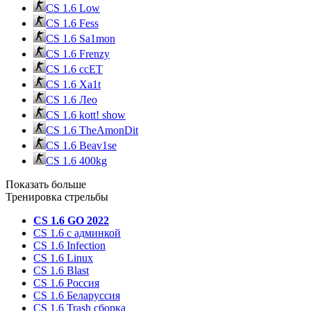
CS 1.6 Low
CS 1.6 Fess
CS 1.6 Sa1mon
CS 1.6 Frenzy
CS 1.6 ccET
CS 1.6 Xa1t
CS 1.6 Лео
CS 1.6 kott! show
CS 1.6 TheAmonDit
CS 1.6 Beav1se
CS 1.6 400kg
Показать больше
Тренировка стрельбы
CS 1.6 GO 2022
CS 1.6 с админкой
CS 1.6 Infection
CS 1.6 Linux
CS 1.6 Blast
CS 1.6 Россия
CS 1.6 Беларуссия
CS 1.6 Trash сборка