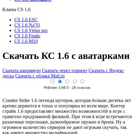
Кланы СS 1.6
CS 1.6 ESC
CS 1.6 Na'Vi
CS 1.6 Virtus pro
CS 1.6 Fnatic
CS 1.6 M19
Скачать КС 1.6 с аватарками
Скачать напрямую
Скачать через торрент
Скачать с Яндекс
диска
Скачать с облака Mail.ru
Рейтинг
3.68
/5 -
28
голосов
Counter Strike 1.6 легенда шутеров, которая больше десятка лет
крепко держится в топах и популярна во всем мире. Контер
страйк 1.6 предоставляет множество возможностей в игре с
грамотно продуманной физикой. При этом в игре встречаются
различные персонажи, разнообразное оружие и броня. Ну а
огромное количество серверов не дают игрокам скучать, так
как имеют множество модификаций.