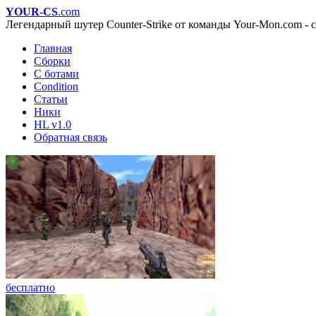
YOUR-CS
.com
Легендарный шутер Counter-Strike от команды Your-Mon.com - с
Главная
Сборки
С ботами
Condition
Статьи
Ники
HL v1.0
Обратная связь
бесплатно