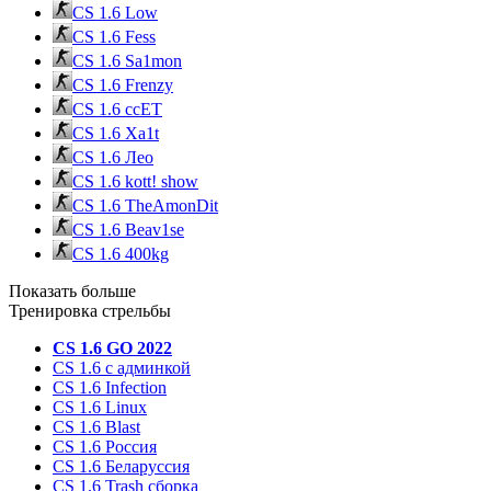
CS 1.6 Low
CS 1.6 Fess
CS 1.6 Sa1mon
CS 1.6 Frenzy
CS 1.6 ccET
CS 1.6 Xa1t
CS 1.6 Лео
CS 1.6 kott! show
CS 1.6 TheAmonDit
CS 1.6 Beav1se
CS 1.6 400kg
Показать больше
Тренировка стрельбы
CS 1.6 GO 2022
CS 1.6 с админкой
CS 1.6 Infection
CS 1.6 Linux
CS 1.6 Blast
CS 1.6 Россия
CS 1.6 Беларуссия
CS 1.6 Trash сборка