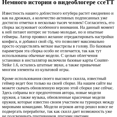
Немного истории о видеоблогере cceTT
Известность нашего доблестного ютубера растет ежедневно и
как на дрожжах, а количество активных подписанных уже
достигло отметки в несколько тысяч человек! Согласитесь, его
сборка заслуживает особенного внимания. На данный момент
к ней питают интерес не только молодые, но и опытные
геймеры. Автор проявил желание отредактировать настройки
конфига, и добавил свой cfg, что позволяет максимально
просто осуществлять меткие выстрелы в голову. По базовым
параметрам эта сборка особо не отличается, так как тут
использованы обычные модели. С целью облегчения
установки в инсталлятор включили базовые карты Counter-
Strike 1.6, остались штатные звуки, а также привычные
многим элементы из культовой игры.
Кроме использования своего высокого скилла, известный
геймер ведет бои только на своей сборке. На нашем сайте вы
можете скачать обновленную версию этой сборки уже сейчас.
Здесь собраны все предпочтения автора, новые модели
оружия, а также музыка, обновленные красочные модели
оружия, которые известно своим участием на турнирах между
мировыми командами. Модели игроков автор решил вовсе не
подвергать переработке, так как скилл дает возможность уже
не подсвечивать противников другими цветами.