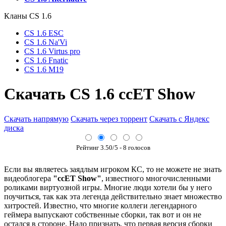
Кланы СS 1.6
CS 1.6 ESC
CS 1.6 Na'Vi
CS 1.6 Virtus pro
CS 1.6 Fnatic
CS 1.6 M19
Скачать CS 1.6 ccET Show
Скачать напрямую
Скачать через торрент
Скачать с Яндекс
диска
Рейтинг
3.50
/5 -
8
голосов
Если вы являетесь заядлым игроком КС, то не можете не знать
видеоблогера
"ccET Show"
, известного многочисленными
роликами виртуозной игры. Многие люди хотели бы у него
поучиться, так как эта легенда действительно знает множество
хитростей. Известно, что многие коллеги легендарного
геймера выпускают собственные сборки, так вот и он не
остался в стороне. Надо признать, что первая версия сборки