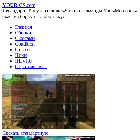
YOUR-CS
.com
Легендарный шутер Counter-Strike от команды Your-Mon.com -
скачай сборку на любой вкус!
Главная
Сборки
С ботами
Condition
Статьи
Ники
HL v1.0
Обратная связь
Скачать стандартную