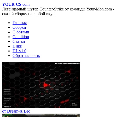
YOUR-CS
.com
Легендарный шутер Counter-Strike от команды Your-Mon.com -
скачай сборку на любой вкус!
Главная
Сборки
С ботами
Condition
Статьи
Ники
HL v1.0
Обратная связь
от Dream-X Leo