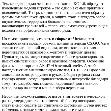
Тех, кто давно ждал чего-то новенького в КС 1.6, обрадуют
измененные модели игроков – это одно из самых приятных
нововведений. Теперь костюм спецназа аналогичен образцу
формы американской армии, а защита стала выглядеть более
внушительно. Террористы больше не напоминают
начинающих грабителей – теперь они смотрятся угрожающе и
походят на профессионалов своего дела.
Но самое приятное,
что есть в сборке от Читана
, это
проработанные модели оружия, взятые из версии CS:GO. Чего
только стоит внешний вид ножа, лезвие которого плавно
переливается от красного к желтому и черному цветам.
Пушки здесь выглядят современно и более детализировано,
имеют симпатичный окрас и красивое граффити. Особенно
фанаты в восторге от АК-47 «Огненный змей». А чтобы
насладиться их внешним видом сполна, CHEETAH добавил
анимацию осмотра оружия в руках. Общая графика стала
гораздо лучше, создан привлекательный интерфейс благодаря
тому, что разработчик поменял надоевший фон главного
меню, радар на карте и меню выбора персонажа.
Изобилие положительных отзывов в интернете в очередной
раз подтверждают то, что известный блогер постарался на
славу и смог создать действительно достойный шутер для тех
геймеров, которые хотят наслаждаться все тем же