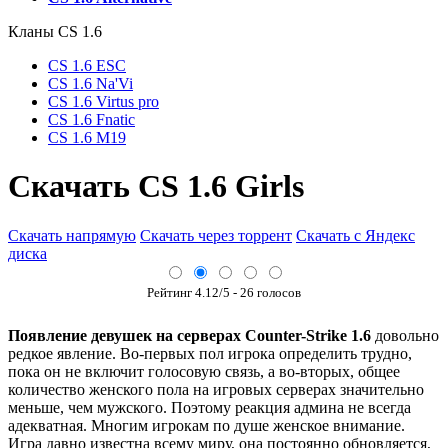
Кланы СS 1.6
CS 1.6 ESC
CS 1.6 Na'Vi
CS 1.6 Virtus pro
CS 1.6 Fnatic
CS 1.6 M19
Скачать CS 1.6 Girls
Скачать напрямую
Скачать через торрент
Скачать с Яндекс
диска
Рейтинг
4.12
/5 -
26
голосов
Появление девушек на серверах Counter-Strike 1.6
довольно
редкое явление. Во-первых пол игрока определить трудно,
пока он не включит голосовую связь, а во-вторых, общее
количество женского пола на игровых серверах значительно
меньше, чем мужского. Поэтому реакция админа не всегда
адекватная. Многим игрокам по душе женское внимание.
Игра давно известна всему миру, она постоянно обновляется,