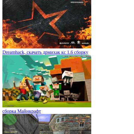
Dreamhack, скачать дрмихак кс 1.6 сборку
сборка Майнкрафт