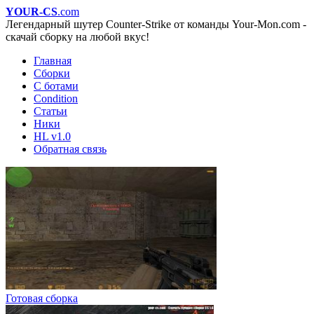
YOUR-CS
.com
Легендарный шутер Counter-Strike от команды Your-Mon.com -
скачай сборку на любой вкус!
Главная
Сборки
С ботами
Condition
Статьи
Ники
HL v1.0
Обратная связь
Готовая сборка