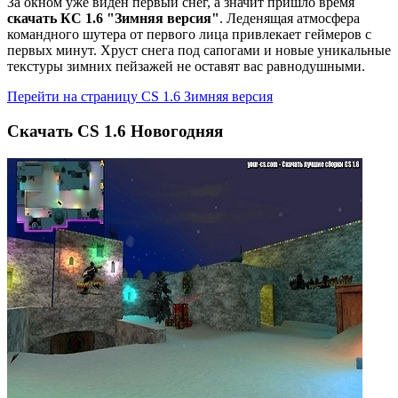
За окном уже виден первый снег, а значит пришло время
скачать КС 1.6 "Зимняя версия"
. Леденящая атмосфера
командного шутера от первого лица привлекает геймеров с
первых минут. Хруст снега под сапогами и новые уникальные
текстуры зимних пейзажей не оставят вас равнодушными.
Перейти на страницу CS 1.6 Зимняя версия
Cкачать CS 1.6 Новогодняя