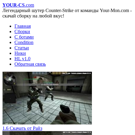
YOUR-CS
.com
Легендарный шутер Counter-Strike от команды Your-Mon.com -
скачай сборку на любой вкус!
Главная
Сборки
С ботами
Condition
Статьи
Ники
HL v1.0
Обратная связь
1.6 Скачать от Райз