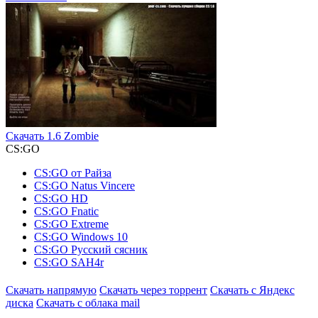
Скачать 1.6 Zombie
СS:GO
СS:GO от Райза
CS:GO Natus Vincere
СS:GO HD
СS:GO Fnatic
СS:GO Extreme
СS:GO Windows 10
СS:GO Русский сясник
СS:GO SAH4r
Скачать напрямую
Скачать через торрент
Скачать с Яндекс
диска
Скачать с облака mail