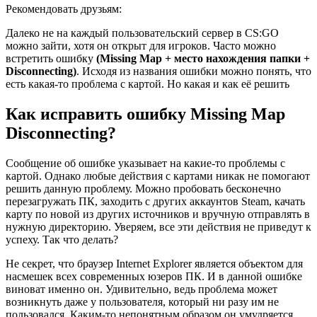
Рекомендовать друзьям:
Далеко не на каждый пользовательский сервер в CS:GO
можно зайти, хотя он открыт для игроков. Часто можно
встретить ошибку
(Missing Map + место нахождения папки +
Disconnecting)
. Исходя из названия ошибки можно понять, что
есть какая-то проблема с картой. Но какая и как её решить
Как исправить ошибку Missing Map
Disconnecting?
Сообщение об ошибке указывает на какие-то проблемы с
картой. Однако любые действия с картами никак не помогают
решить данную проблему. Можно пробовать бесконечно
перезагружать ПК, заходить с других аккаунтов Steam, качать
карту по новой из других источников и вручную отправлять в
нужную директорию. Уверяем, все эти действия не приведут к
успеху. Так что делать?
Не секрет, что браузер Internet Explorer является объектом для
насмешек всех современных юзеров ПК. И в данной ошибке
виноват именно он. Удивительно, ведь проблема может
возникнуть даже у пользователя, который ни разу им не
пользовался. Каким-то непонятным образом он умудряется