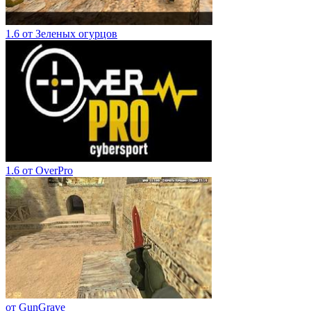
1.6 от Зеленых огурцов
1.6 от OverPro
от GunGrave