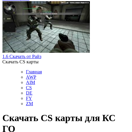
1.6 Скачать от Райз
Скачать CS карты
Главная
AWP
AIM
СS
DE
FY
ZM
Скачать CS карты для КС
ГО