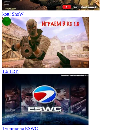
kott! ShoW
1.6 TRY
Турнирная ESWC