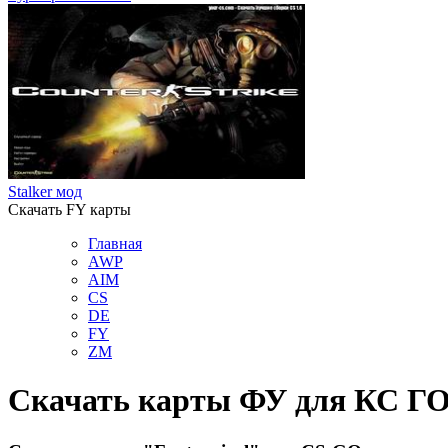
Stalker мод
Скачать FY карты
Главная
AWP
AIM
СS
DE
FY
ZM
Скачать карты ФУ для КС Г