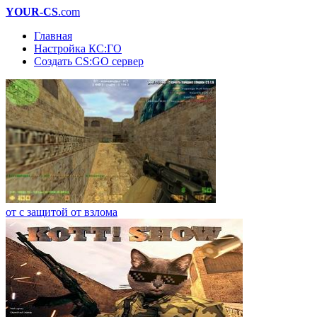
YOUR-CS
.com
Главная
Настройка КС:ГО
Создать CS:GO сервер
от с защитой от взлома