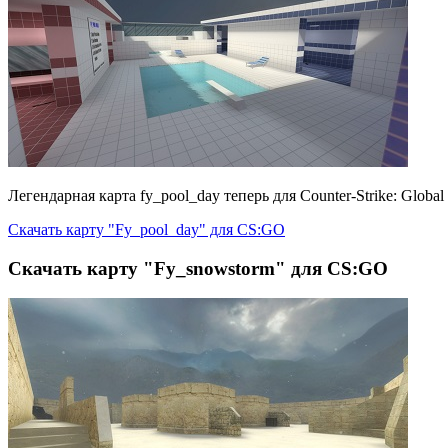
Легендарная карта fy_pool_day теперь для Counter-Strike: Globa
Скачать карту "Fy_pool_day" для CS:GO
Скачать карту "Fy_snowstorm" для CS:GO