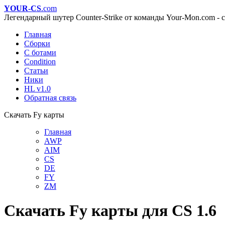
YOUR-CS
.com
Легендарный шутер Counter-Strike от команды Your-Mon.com - с
Главная
Сборки
С ботами
Condition
Статьи
Ники
HL v1.0
Обратная связь
Скачать Fy карты
Главная
AWP
AIM
CS
DE
FY
ZM
Скачать Fy карты для CS 1.6