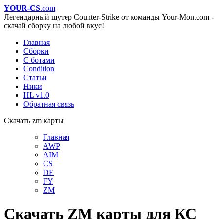
YOUR-CS
.com
Легендарный шутер Counter-Strike от команды Your-Mon.com -
скачай сборку на любой вкус!
Главная
Сборки
С ботами
Condition
Статьи
Ники
HL v1.0
Обратная связь
Скачать zm карты
Главная
AWP
AIM
CS
DE
FY
ZM
Скачать ZM карты для КС