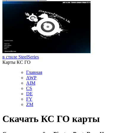
в стиле SteelSeries
Карты КС ГО
Главная
AWP
AIM
СS
DE
FY
ZM
Скачать КС ГО карты