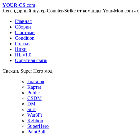
YOUR-CS
.com
Легендарный шутер Counter-Strike от команды Your-Mon.com - с
Главная
Сборки
С ботами
Condition
Статьи
Ники
HL v1.0
Обратная связь
Скачать Super Hero мод
Главная
Карты
Public
CSDM
DM
Surf
War3Ft
Kzbhop
SuperHero
PaintBall