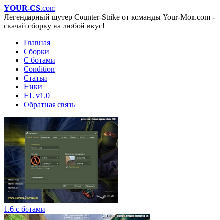
YOUR-CS
.com
Легендарный шутер Counter-Strike от команды Your-Mon.com -
скачай сборку на любой вкус!
Главная
Сборки
С ботами
Condition
Статьи
Ники
HL v1.0
Обратная связь
1.6 с ботами