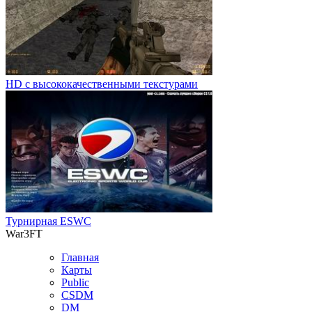
HD с высококачественными текстурами
Турнирная ESWC
War3FT
Главная
Карты
Public
CSDM
DM