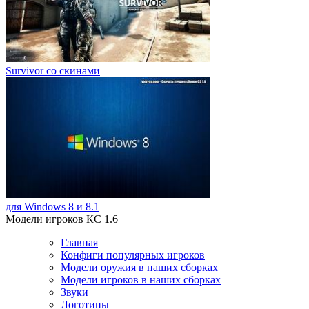
Survivor со скинами
для Windows 8 и 8.1
Модели игроков КС 1.6
Главная
Конфиги популярных игроков
Модели оружия в наших cборках
Модели игроков в наших сборках
Звуки
Логотипы