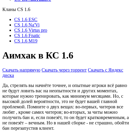
Кланы СS 1.6
CS 1.6 ESC
CS 1.6 Na'Vi
CS 1.6 Virtus pro
CS 1.6 Fnatic
CS 1.6 M19
Аимхак в КС 1.6
Скачать напрямую
Скачать через торрент
Скачать с Яндекс
диска
Да, стрелять вы начнёте точнее, и опытные игроки всё равно
не будут ловить вас на неопытности и других моментах,
которые нужно тренировать, как минимум месяцами. Но, с
высокой долей вероятности, это не будет вашей главной
проблемой. Помните о двух вещах: во-первых, читеров все
любят , кроме самих читеров; во-вторых, за читы можно
получить бан и, если повезёт, то он будет кратковременным, а
не повезёт – вечным. Но в нашей сборке - не страшно, обойти
бан перезапустив клиент.