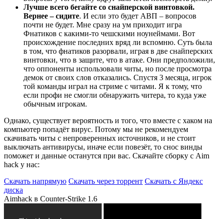
Лучше всего бегайте со снайперской винтовкой.
Вернее – сидите
. И если это будет АВП – вопросов
почти не будет. Мне сразу на ум приходит игра
Фнатиков с какими-то чешскими ноунеймами. Вот
происхождение последних вряд ли вспомню. Суть была
в том, что фнатиков разорвали, играя в две снайперских
винтовки, что в защите, что в атаке. Они предположили,
что оппоненты использовали читы, но после просмотра
демок от своих слов отказались. Спустя 3 месяца, игрок
той команды играл на стриме с читами. Я к тому, что
если профи не смогли обнаружить читера, то куда уже
обычным игрокам.
Однако, существует вероятность и того, что вместе с хаком на
компьютер попадёт вирус. Потому мы не рекомендуем
скачивать читы с непроверенных источников, и не стоит
выключать антивирусы, иначе если повезёт, то снос винды
поможет и данные останутся при вас. Скачайте сборку с Aim
hack у нас:
Скачать напрямую
Скачать через торрент
Скачать с Яндекс
диска
Aimhack в Counter-Strike 1.6