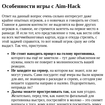
Особенности игры с Aim-Hack
Ответ на данный вопрос очень сильно интересует даже
крайне опытных игроков, а о новичках и говорить не стоит.
Главное в данном контексте: не выделятся на фоне других
игроков и, главное, не стремится залететь на первое место в
ранкеде. И если тот, кто представление о том, как вести себя
на всех матчмейкинговых картах, куда и откуда стрелять, с
этой задачей справится, то вот новый игрок сразу же себя
выдаст. Так что, приступим.
Не стоит наводить прицел на голову противинка
,
которого вы ещё не заметили – тут даже объяснения не
нужны, никто не поверит в молниеносность вашей
реакции.
Не заходите на сервер
, на котором вас знают, или же
могут узнать. Сами посудите: ещё вчера вы были кормом
для авп, не знающим о раскидке и спреях, а сегодня уже
вешаете хэдшоты направо и налево. Подозрительно,
неправда ли?
Дымы можете простреливать так
, как вам угодно.
Желательно, перед тем, как нанести фатальный для
противника выстрел, постреляйте в молоко – это снимет
вопросы у того, кому вдруг захочется посмотреть демку.