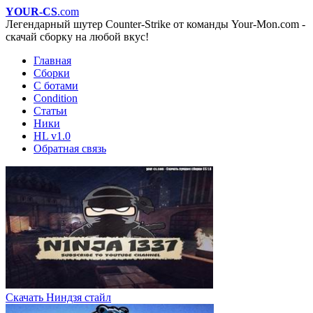
YOUR-CS
.com
Легендарный шутер Counter-Strike от команды Your-Mon.com -
скачай сборку на любой вкус!
Главная
Сборки
С ботами
Condition
Статьи
Ники
HL v1.0
Обратная связь
Скачать Ниндзя стайл