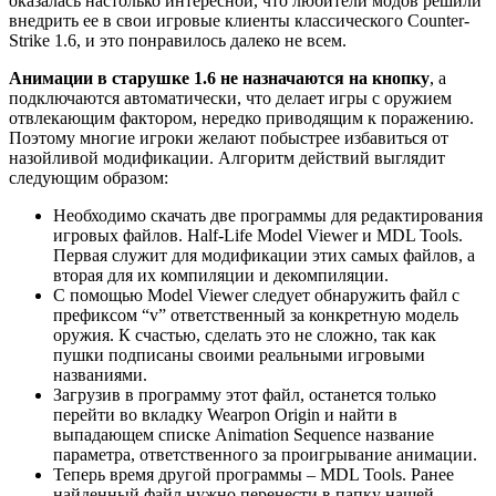
оказалась настолько интересной, что любители модов решили
внедрить ее в свои игровые клиенты классического Counter-
Strike 1.6, и это понравилось далеко не всем.
Анимации в старушке 1.6 не назначаются на кнопку
, а
подключаются автоматически, что делает игры с оружием
отвлекающим фактором, нередко приводящим к поражению.
Поэтому многие игроки желают побыстрее избавиться от
назойливой модификации. Алгоритм действий выглядит
следующим образом:
Необходимо скачать две программы для редактирования
игровых файлов. Half-Life Model Viewer и MDL Tools.
Первая служит для модификации этих самых файлов, а
вторая для их компиляции и декомпиляции.
С помощью Model Viewer следует обнаружить файл с
префиксом “v” ответственный за конкретную модель
оружия. К счастью, сделать это не сложно, так как
пушки подписаны своими реальными игровыми
названиями.
Загрузив в программу этот файл, останется только
перейти во вкладку Wearpon Origin и найти в
выпадающем списке Animation Sequence название
параметра, ответственного за проигрывание анимации.
Теперь время другой программы – MDL Tools. Ранее
найденный файл нужно перенести в папку нашей