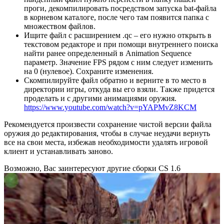
проги, декомпилировать посредством запуска bat-файла
в корневом каталоге, после чего там появится папка с
множеством файлов.
Ищите файл с расширением .qc – его нужно открыть в
текстовом редакторе и при помощи внутреннего поиска
найти ранее определенный в Animation Sequence
параметр. Значение FPS рядом с ним следует изменить
на 0 (нулевое). Сохраните изменения.
Скомпилируйте файл обратно и верните в то место в
директории игры, откуда вы его взяли. Также придется
проделать и с другими анимациями оружия.
https://www.youtube.com/watch?v=pYAPMvZ8KCM
Рекомендуется произвести сохранение чистой версии файла
оружия до редактирования, чтобы в случае неудачи вернуть
все на свои места, избежав необходимости удалять игровой
клиент и устанавливать заново.
Возможно, Вас заинтересуют другие сборки CS 1.6