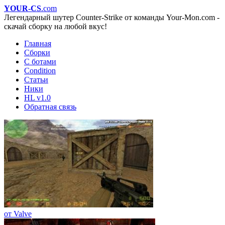
YOUR-CS
.com
Легендарный шутер Counter-Strike от команды Your-Mon.com -
скачай сборку на любой вкус!
Главная
Сборки
С ботами
Condition
Статьи
Ники
HL v1.0
Обратная связь
от Valve