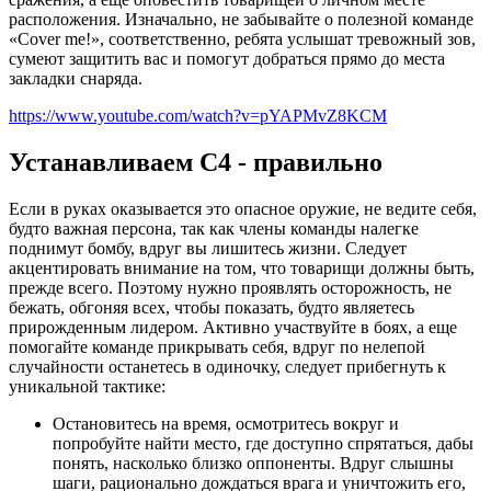
расположения. Изначально, не забывайте о полезной команде
«Cover me!», соответственно, ребята услышат тревожный зов,
сумеют защитить вас и помогут добраться прямо до места
закладки снаряда.
https://www.youtube.com/watch?v=pYAPMvZ8KCM
Устанавливаем C4 - правильно
Если в руках оказывается это опасное оружие, не ведите себя,
будто важная персона, так как члены команды налегке
поднимут бомбу, вдруг вы лишитесь жизни. Следует
акцентировать внимание на том, что товарищи должны быть,
прежде всего. Поэтому нужно проявлять осторожность, не
бежать, обгоняя всех, чтобы показать, будто являетесь
прирожденным лидером. Активно участвуйте в боях, а еще
помогайте команде прикрывать себя, вдруг по нелепой
случайности останетесь в одиночку, следует прибегнуть к
уникальной тактике:
Остановитесь на время, осмотритесь вокруг и
попробуйте найти место, где доступно спрятаться, дабы
понять, насколько близко оппоненты. Вдруг слышны
шаги, рационально дождаться врага и уничтожить его,