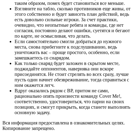
таким образом, помех будет становиться все меньше.
Взгляните на табло, сколько противников еще живы, от
этого собственно и будет зависеть план действий, ведь
есть довольно сильные игроки. За счет практики,
очевидно, что неопытные ребята и команды, где нет
согласия, постоянно делают ошибки, суетятся и бегают
по карте, не осмысливая, что делать.
Если самостоятельно смогли добраться до нужного
места, снова прибегните к подслушиванию, ведь
уничтожить вас – проще простого, особенно, если
замешкаетесь со снарядом.
Как только снаряд будет заложен в скрытом месте,
поджидайте оппонентов, наверняка они вскоре
присоединятся. Не стоит стрелять во всех сразу, лучше
пусть один начнет обезвреживание, тогда справиться с
ним окажется легч.
Вдруг оказались рядом с ВР, притом не сами,
рационально опять произнести команду Cover Me!,
соответственно, удостовериться, что парни на своих
позициях, и смогут прикрыть, когда станете выполнять
основную задачу.
Вся информация предоставлена в ознакомительных целях.
Копирование запрещено.