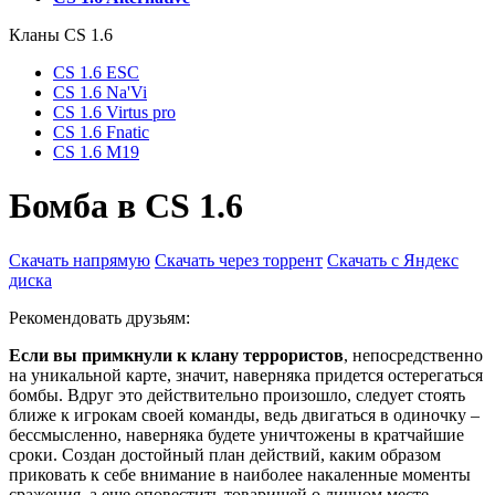
Кланы СS 1.6
CS 1.6 ESC
CS 1.6 Na'Vi
CS 1.6 Virtus pro
CS 1.6 Fnatic
CS 1.6 M19
Бомба в CS 1.6
Скачать напрямую
Скачать через торрент
Скачать с Яндекс
диска
Рекомендовать друзьям:
Если вы примкнули к клану террористов
, непосредственно
на уникальной карте, значит, наверняка придется остерегаться
бомбы. Вдруг это действительно произошло, следует стоять
ближе к игрокам своей команды, ведь двигаться в одиночку –
бессмысленно, наверняка будете уничтожены в кратчайшие
сроки. Создан достойный план действий, каким образом
приковать к себе внимание в наиболее накаленные моменты
сражения, а еще оповестить товарищей о личном месте