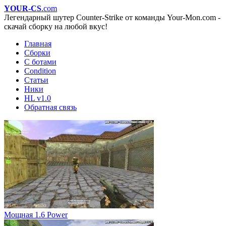
YOUR-CS
.com
Легендарный шутер Counter-Strike от команды Your-Mon.com -
скачай сборку на любой вкус!
Главная
Сборки
С ботами
Condition
Статьи
Ники
HL v1.0
Обратная связь
Мощная 1.6 Power