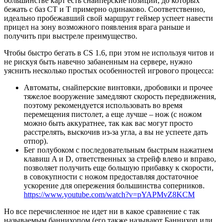
большинстве карт есть снайперские позиции, до которых
бежать с баз CT и T примерно одинаково. Соответственно,
идеально пробежавший свой маршрут геймер успеет навести
прицел на зону возможного появления врага раньше и
получить при выстреле преимущество.
Чтобы быстро бегать в CS 1.6, при этом не используя читов и
не рискуя быть навечно забаненным на сервере, нужно
уяснить несколько простых особенностей игрового процесса:
Автоматы, снайперские винтовки, дробовики и прочее
тяжелое вооружение замедляют скорость передвижения,
поэтому рекомендуется использовать во время
перемещения пистолет, а еще лучше – нож (с ножом
можно быть аккуратнее, так как вас могут просто
расстрелять, выскочив из-за угла, а вы не успеете дать
отпор).
Бег полубоком с последовательным быстрым нажатием
клавиш A и D, ответственных за стрейф влево и вправо,
позволяет получить еще большую прибавку к скорости,
в совокупности с ножом предоставляя достаточное
ускорение для опережения большинства соперников.
https://www.youtube.com/watch?v=pYAPMvZ8KCM
Но все перечисленное не идет ни в какое сравнение с так
называемым баннихопом (его также называют Баннихоп или