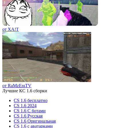
от XA!T
от RaMzEssTV
Лучшие КС 1.6 сборки
CS 1.6 бесплатно
CS 1.6 2024
CS 1.6 С ботами
CS 1.6 Русская
CS 1.6 Оригинальная
CS 1.6 c аватарками