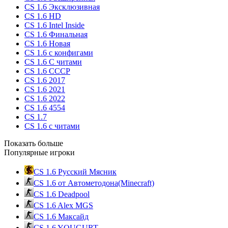
CS 1.6 Эксклюзивная
CS 1.6 HD
CS 1.6 Intel Inside
CS 1.6 Финальная
CS 1.6 Новая
CS 1.6 с конфигами
CS 1.6 С читами
CS 1.6 CCCP
CS 1.6 2017
CS 1.6 2021
CS 1.6 2022
CS 1.6 4554
CS 1.7
CS 1.6 с читами
Показать больше
Популярные игроки
CS 1.6 Русский Мясник
CS 1.6 от Автометодона(Minecraft)
CS 1.6 Deadpool
CS 1.6 Alex MGS
CS 1.6 Максайд
CS 1.6 YOUGURT