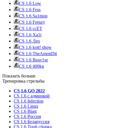
CS 1.6 Low
CS 1.6 Fess
CS 1.6 Sa1mon
CS 1.6 Frenzy
CS 1.6 ccET
CS 1.6 Xa1t
CS 1.6 Лео
CS 1.6 kott! show
CS 1.6 TheAmonDit
CS 1.6 Beav1se
CS 1.6 400kg
Показать больше
Тренировка стрельбы
CS 1.6 GO 2022
CS 1.6 с админкой
CS 1.6 Infection
CS 1.6 Linux
CS 1.6 Blast
CS 1.6 Россия
CS 1.6 Беларуссия
CS 1.6 Trash сборка