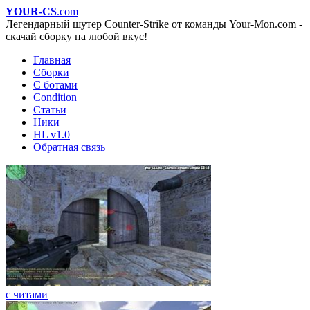
YOUR-CS
.com
Легендарный шутер Counter-Strike от команды Your-Mon.com -
скачай сборку на любой вкус!
Главная
Сборки
С ботами
Condition
Статьи
Ники
HL v1.0
Обратная связь
с читами