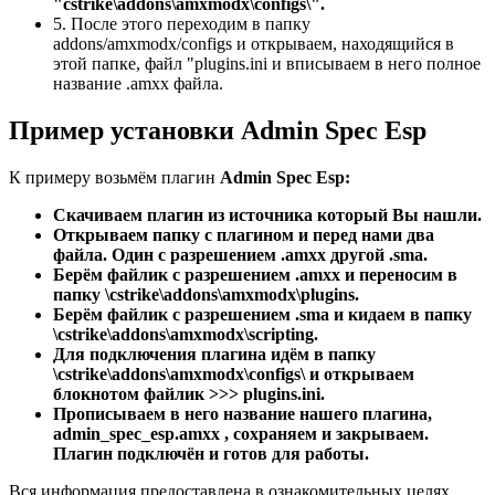
"cstrike\addons\amxmodx\configs\".
5. После этого переходим в папку
addons/amxmodx/configs и открываем, находящийся в
этой папке, файл "plugins.ini и вписываем в него полное
название .amxx файла.
Пример установки Admin Spec Esp
К примеру возьмём плагин
Admin Spec Esp:
Скачиваем плагин из источника который Вы нашли.
Открываем папку с плагином и перед нами два
файла. Один с разрешением .amxx другой .sma.
Берём файлик с разрешением .amxx и переносим в
папку \cstrike\addons\amxmodx\plugins.
Берём файлик с разрешением .sma и кидаем в папку
\cstrike\addons\amxmodx\scripting.
Для подключения плагина идём в папку
\cstrike\addons\amxmodx\configs\ и открываем
блокнотом файлик >>> plugins.ini.
Прописываем в него название нашего плагина,
admin_spec_esp.amxx , сохраняем и закрываем.
Плагин подключён и готов для работы.
Вся информация предоставлена в ознакомительных целях.