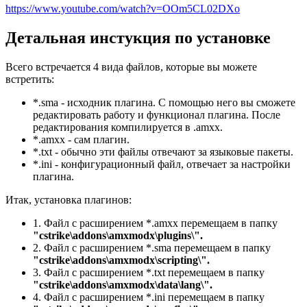
https://www.youtube.com/watch?v=OOm5CL02DXo
Детальная инстукция по установке
Всего встречается 4 вида файлов, которые вы можете
встретить:
*.sma - исходник плагина. С помощью него вы сможете
редактировать работу и функционал плагина. После
редактирования компилируется в .amxx.
*.amxx - сам плагин.
*.txt - обычно эти файлы отвечают за языковые пакеты.
*.ini - конфигурационный файл, отвечает за настройки
плагина.
Итак, установка плагинов:
1. Файл с расширением *.amxx перемещаем в папку
"cstrike\addons\amxmodx\plugins\".
2. Файл c расширением *.sma перемещаем в папку
"cstrike\addons\amxmodx\scripting\".
3. Файл с расширением *.txt перемещаем в папку
"cstrike\addons\amxmodx\data\lang\".
4. Файл с расширением *.ini перемещаем в папку