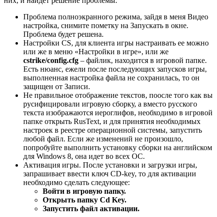
них, и найдет решение проблемы.
Проблема полноэкранного режима, зайдя в меня Видео
настройка, снимите пометку на Запускать в окне.
Проблема будет решена.
Настройки CS, для клиента игры настраивать ее можно
или же в меню «Настройки в игре», или же
cstrike/config.cfg
– файлик, находится в игровой папке.
Есть нюанс, ежели после последующих запусков игры,
выполненная настройка файла не сохранилась, то он
защищен от Записи.
Не правильное отображение текстов, поосле того как вы
русифицировали игровую сборку, а вместо русского
текста изображаются иероглифов, необходимо в игровой
папке открыть RusText, и для принятия необходимых
настроек в реестре операционной системы, запустить
любой файл. Если же изменений не произошло,
попробуйте выполнить установку сборки на английском
для Windows 8, она идет во всех ОС.
Активация игры. После установки и загрузки игры,
запрашивает ввести ключ CD-key, то для активации
необходимо сделать следующее:
Войти в игровую папку.
Открыть папку Cd Key.
Запустить файл активации.