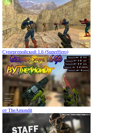
Супергеройский 1.6 (SuperHero)
от TheAmondit