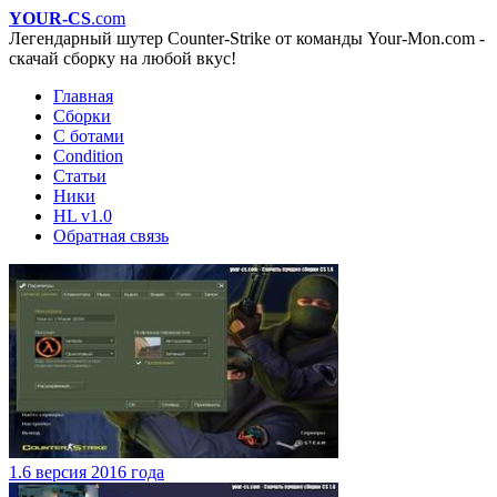
YOUR-CS
.com
Легендарный шутер Counter-Strike от команды Your-Mon.com -
скачай сборку на любой вкус!
Главная
Сборки
С ботами
Condition
Статьи
Ники
HL v1.0
Обратная связь
1.6 версия 2016 года