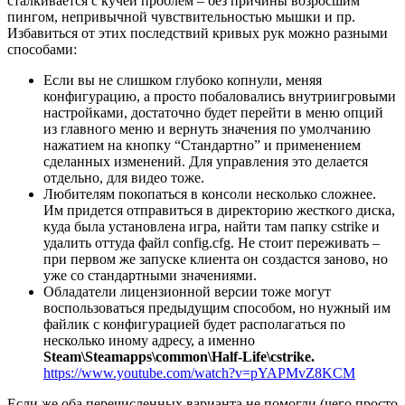
сталкивается с кучей проблем – без причины возросшим
пингом, непривычной чувствительностью мышки и пр.
Избавиться от этих последствий кривых рук можно разными
способами:
Если вы не слишком глубоко копнули, меняя
конфигурацию, а просто побаловались внутриигровыми
настройками, достаточно будет перейти в меню опций
из главного меню и вернуть значения по умолчанию
нажатием на кнопку “Стандартно” и применением
сделанных изменений. Для управления это делается
отдельно, для видео тоже.
Любителям покопаться в консоли несколько сложнее.
Им придется отправиться в директорию жесткого диска,
куда была установлена игра, найти там папку cstrike и
удалить оттуда файл config.cfg. Не стоит переживать –
при первом же запуске клиента он создастся заново, но
уже со стандартными значениями.
Обладатели лицензионной версии тоже могут
воспользоваться предыдущим способом, но нужный им
файлик с конфигурацией будет располагаться по
несколько иному адресу, а именно
Steam\Steamapps\common\Half-Life\cstrike.
https://www.youtube.com/watch?v=pYAPMvZ8KCM
Если же оба перечисленных варианта не помогли (чего просто