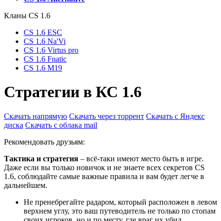
Кланы СS 1.6
CS 1.6 ESC
CS 1.6 Na'Vi
CS 1.6 Virtus pro
CS 1.6 Fnatic
CS 1.6 M19
Стратегии в КС 1.6
Скачать напрямую
Скачать через торрент
Скачать с Яндекс
диска
Скачать с облака mail
Рекомендовать друзьям:
Тактика и стратегия
– всё-таки имеют место быть в игре.
Даже если вы только новичок и не знаете всех секретов CS
1.6, соблюдайте самые важные правила и вам будет легче в
дальнейшем.
Не пренебрегайте радаром, который расположен в левом
верхнем углу, это ваш путеводитель не только по стопам
своих игроков, но и по месту, где враг их убил.