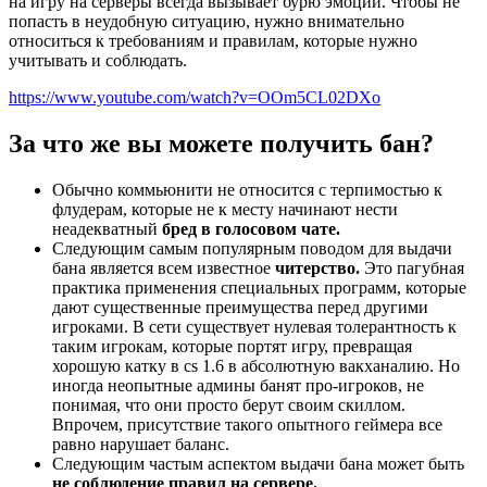
на игру на серверы всегда вызывает бурю эмоций. Чтобы не
попасть в неудобную ситуацию, нужно внимательно
относиться к требованиям и правилам, которые нужно
учитывать и соблюдать.
https://www.youtube.com/watch?v=OOm5CL02DXo
За что же вы можете получить бан?
Обычно коммьюнити не относится с терпимостью к
флудерам, которые не к месту начинают нести
неадекватный
бред в голосовом чате.
Следующим самым популярным поводом для выдачи
бана является всем известное
читерство.
Это пагубная
практика применения специальных программ, которые
дают существенные преимущества перед другими
игроками. В сети существует нулевая толерантность к
таким игрокам, которые портят игру, превращая
хорошую катку в cs 1.6 в абсолютную вакханалию. Но
иногда неопытные админы банят про-игроков, не
понимая, что они просто берут своим скиллом.
Впрочем, присутствие такого опытного геймера все
равно нарушает баланс.
Следующим частым аспектом выдачи бана может быть
не соблюдение правил на сервере.