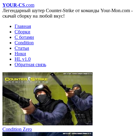
YOUR-CS
.com
Легендарный шутер Counter-Strike от команды Your-Mon.com -
скачай сборку на любой вкус!
Главная
Сборки
С ботами
Condition
Статьи
Ники
HL v1.0
Обратная связь
Condition Zero